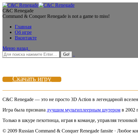
C&C Renegade
Command & Conquer Renegade is not a game to miss!
Главная
Об игре
Вконтакте
Меню
назад
Скачать игру
C&C Renegade — это не просто 3D Action в легендарной всел
Игра была признана
лучшим мультиплеерным шутером
в 2002 
Только в шкуре пехотинца, играя в команде, управляя техник
© 2009 Russian Command & Conquer Renegade fansite · Любое к