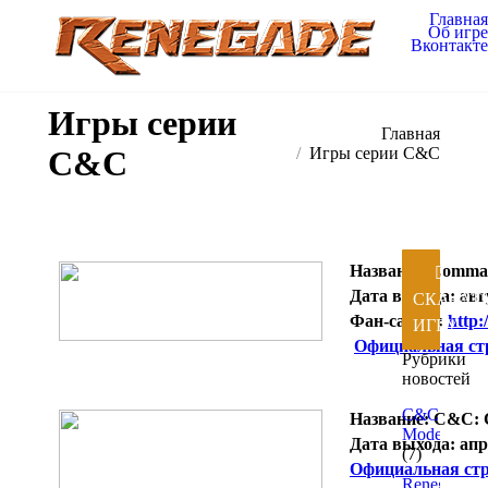
Главная
Об игре
Вконтакте
Игры серии
Вы здесь:
Главная
C&C
Игры серии C&C
Название:Comma
Дата выхода:
авгу
СКАЧАТ
Фан-сайты:
http:
ИГРУ
Официальная ст
Рубрики
новостей
C&C
Название:
C&C: C
Mode
Дата выхода:
апр
(7)
Официальная ст
Renegade