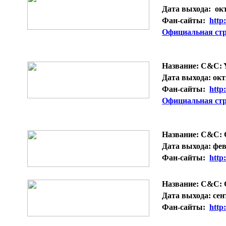
Дата выхода:
окт
Фан-сайты:
http
Официальная ст
Название:
C&C: Y
Дата выхода:
окт
Фан-сайты:
http
Официальная ст
Название:
C&C: G
Дата выхода:
фев
Фан-сайты:
http
Название:
C&C: G
Дата выхода:
сен
Фан-сайты:
http