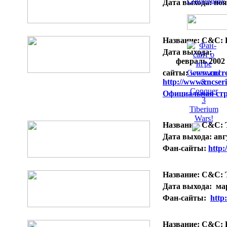
Дата выхода:
ноя
Название:
C&C: 
Дата выхода:
февраль 2002 
сайты:
www.cncre
http://www.cncseri
Официальная ст
Название:
C&C: T
Дата выхода:
авг
Фан-сайты:
http:
Название:
C&C: T
Дата выхода:
мар
Фан-сайты:
http
Название:
C&C: R