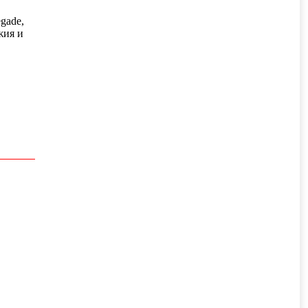
gade,
жия и