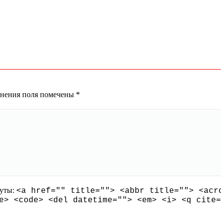
олнения поля помечены
*
буты:
<a href="" title=""> <abbr title=""> <acr
e> <code> <del datetime=""> <em> <i> <q cite=