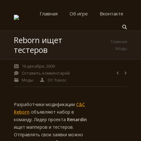
Главная
Об игре
Вконтакте
Reborn ищет
Вы здесь:
Главная
тестеров
Моды
16 декабря, 2009
Оставить комментарий
Моды
От:
havoc
Разработчики модификации
C&C
Reborn
объявляют набор в
команду. Лидер проекта
Renardin
ищет мапперов и тестеров.
Отправлять свои заявки можно