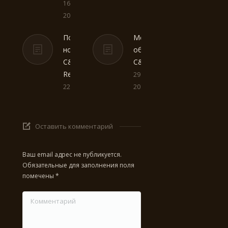
16 июня,
2011
Последние
Медиа-
новости
обновление
C&C
C&C Assault
Reborn
29 апреля,
22 мая, 2011
2011
Оставить комментарий
Ваш email адрес не публикуется.
Обязательные для заполнения поля
помечены
*
Комментарий