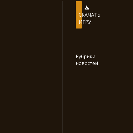
СКАЧАТЬ
ИГРУ
Рубрики
новостей
C&C
Mode
(7)
Renegade
X
(16)
Игровые
статьи
(19)