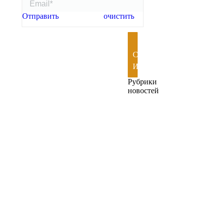
Отправить
очистить
СКАЧАТЬ
ИГРУ
Рубрики
новостей
C&C
Mode
(7)
Renegade
X
(16)
Игровые
статьи
(19)
Моды
(25)