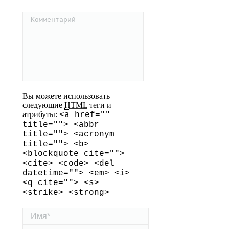
Комментарий
Вы можете использовать
следующие
HTML
теги и
атрибуты:
<a href=""
title=""> <abbr
title=""> <acronym
title=""> <b>
<blockquote cite="">
<cite> <code> <del
datetime=""> <em> <i>
<q cite=""> <s>
<strike> <strong>
Имя *
Email *