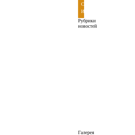
СКАЧАТЬ
ИГРУ
Рубрики
новостей
C&C
Mode
(7)
Renegade
X
(16)
Игровые
статьи
(19)
Моды
(25)
Разное
(36)
Сайт
(6)
Галерея